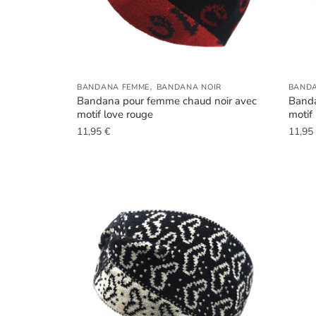
,
BANDANA FEMME
BANDANA NOIR
BAND
Bandana pour femme chaud noir avec
Banda
motif love rouge
motif
11,95
€
11,95