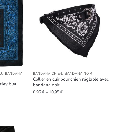
,
,
U
BANDANA
BANDANA CHIEN
BANDANA NOIR
Collier en cuir pour chien réglable avec
sley bleu
bandana noir
8,95
€
–
10,95
€