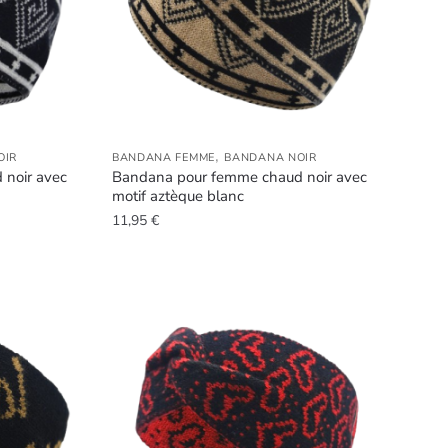
,
OIR
BANDANA FEMME
BANDANA NOIR
noir avec
Bandana pour femme chaud noir avec
motif aztèque blanc
11,95
€