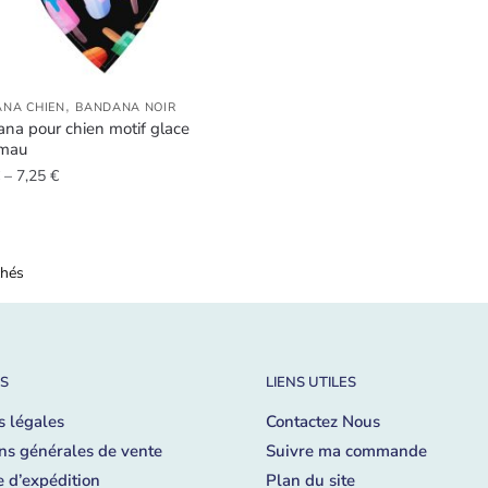
,
NA CHIEN
BANDANA NOIR
na pour chien motif glace
imau
–
7,25
€
Trié
chés
par
popularité
S
LIENS UTILES
 légales
Contactez Nous
ns générales de vente
Suivre ma commande
e d’expédition
Plan du site