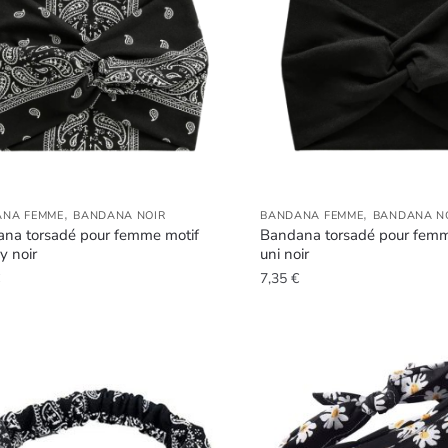
,
,
ANA FEMME
BANDANA NOIR
BANDANA FEMME
BANDANA N
na torsadé pour femme motif
Bandana torsadé pour femm
y noir
uni noir
7,35
€