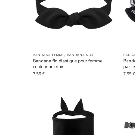
,
BANDANA FEMME
BANDANA NOIR
BAND
Bandana fin élastique pour femme
Banda
couleur uni noir
paisle
7,55
€
7,55
€