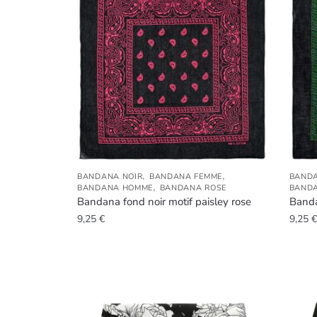
,
,
BANDANA NOIR
BANDANA FEMME
BANDA
,
BANDANA HOMME
BANDANA ROSE
BAND
Bandana fond noir motif paisley rose
Banda
9,25
€
9,25
€