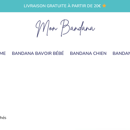
LIVRAISON GRATUITE À PARTIR DE 20€
ME
BANDANA BAVOIR BÉBÉ
BANDANA CHIEN
BANDAN
Trié
chés
par