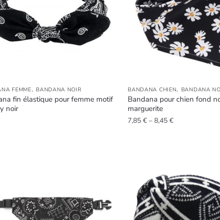
,
,
ANA FEMME
BANDANA NOIR
BANDANA CHIEN
BANDANA NO
na fin élastique pour femme motif
Bandana pour chien fond no
y noir
marguerite
7,85
€
–
8,45
€