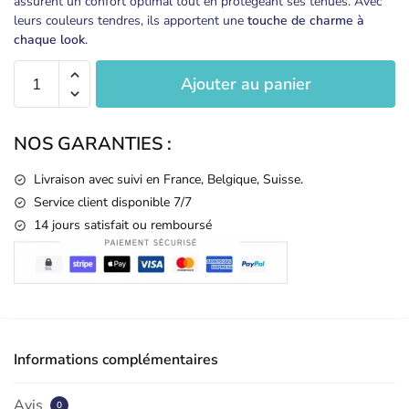
assurent un confort optimal tout en protégeant ses tenues. Avec
leurs couleurs tendres, ils apportent une
touche de charme à
chaque look
.
quantité
Ajouter au panier
de
x3
Bandanas
NOS GARANTIES :
bavoir
pour
Livraison
avec suivi en France, Belgique, Suisse.
bébé
Service client disponible 7/7
moelleux
14 jours satisfait ou remboursé
blanc,
rose
et
violet
Informations complémentaires
Avis
0