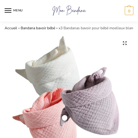
Skip
Skip
to
to
MENU
0
navigation
content
Accueil
»
Bandana bavoir bébé
»
x3 Bandanas bavoir pour bébé moelleux blanc, ro