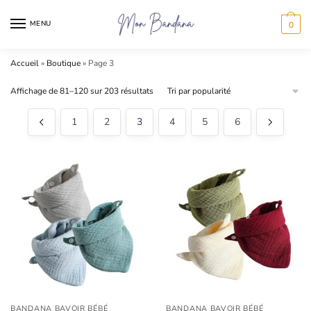
Skip
Skip
to
to
MENU
0
navigation
content
Accueil
»
Boutique
»
Page 3
Trié
Affichage de 81–120 sur 203 résultats
par
popularité
1
2
3
4
5
6
BANDANA BAVOIR BÉBÉ
BANDANA BAVOIR BÉBÉ