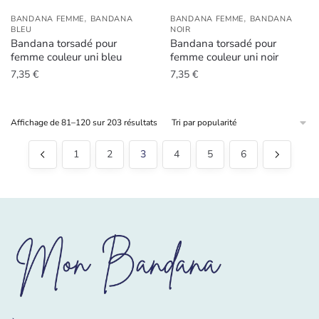
,
,
BANDANA FEMME
BANDANA
BANDANA FEMME
BANDANA
BLEU
NOIR
Bandana torsadé pour
Bandana torsadé pour
femme couleur uni bleu
femme couleur uni noir
7,35
€
7,35
€
Trié
Affichage de 81–120 sur 203 résultats
par
popularité
1
2
3
4
5
6